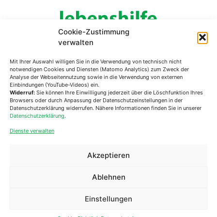
Cookie-Zustimmung
verwalten
Lebenshilfe Steiermark
Mit Ihrer Auswahl willigen Sie in die Verwendung von technisch nicht
Mariahilferplatz 5/1
notwendigen Cookies und Diensten (Matomo Analytics) zum Zweck der
8020 Graz
Analyse der Webseitennutzung sowie in die Verwendung von externen
Einbindungen (YouTube-Videos) ein.
Widerruf:
Sie können Ihre Einwilligung jederzeit über die Löschfunktion Ihres
Telefon:
+43 (0)650 81 25 751
Browsers oder durch Anpassung der Datenschutzeinstellungen in der
Email:
office@lebenshilfe-stmk.at
Datenschutzerklärung widerrufen. Nähere Informationen finden Sie in unserer
Datenschutzerklärung
.
Dienste verwalten
Akzeptieren
Offene Stellen
Kontakt
Ablehnen
Spenden
Impressum
Einstellungen
Presse
Datenschutz
Newsletter