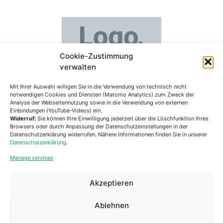
Cookie-Zustimmung
verwalten
Lebenshilfe Steiermark
Mit Ihrer Auswahl willigen Sie in die Verwendung von technisch nicht
Mariahilferplatz 5/1
notwendigen Cookies und Diensten (Matomo Analytics) zum Zweck der
8020 Graz
Analyse der Webseitennutzung sowie in die Verwendung von externen
Einbindungen (YouTube-Videos) ein.
Widerruf:
Sie können Ihre Einwilligung jederzeit über die Löschfunktion Ihres
Telefon:
+43 (0)650 81 25 751
Browsers oder durch Anpassung der Datenschutzeinstellungen in der
Email:
office@lebenshilfe-stmk.at
Datenschutzerklärung widerrufen. Nähere Informationen finden Sie in unserer
Datenschutzerklärung
.
Manage services
Akzeptieren
Arbeiten bei der Lebenshilfe
Kontakt
Ablehnen
Spenden
Impressum