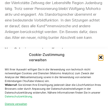
der Werkstätte Zeltweg der Lebenshilfe Region Judenburg
tätig. Trotz seiner Pensionierung bleibt Wolfgang Mohorko
aktiv und engagiert. Als Standortsprecher übernimmt er
eine bedeutende Vorbildfunktion. In den Sitzungen achtet
er darauf, dass alle Kund*innenwünsche und andere
Anliegen berücksichtigt werden. Ein Beweis dafür, dass
das Alter ein neuer, richtig bunter Abschnitt sein kann.
Vom Schwimmsport zur Kunst
Cookie-Zustimmung
Seine Leidenschaft für das Schwimmen, bei dem er
verwalten
unzählige Medaillen und Pokale sammeln konnte, mag zwar
Vergangenheit sein, aber Wolfgang Mohorko hat eine neue
Mit Ihrer Auswahl willigen Sie in die Verwendung von technisch nicht
kreative Ausdrucksform gefunden: das Malen. Sein
notwendigen Cookies und Diensten (Matomo Analytics) zum Zweck der
Analyse der Webseitennutzung sowie in die Verwendung von externen
Zimmer ist gesäumt von bunten Bildern, die nicht nur seine
Einbindungen (YouTube-Videos) ein.
künstlerische Ader zeigen, sondern auch die positive
Widerruf:
Sie können Ihre Einwilligung jederzeit über die Löschfunktion Ihres
Browsers oder durch Anpassung der Datenschutzeinstellungen in der
Energie, die er in die Gemeinschaft bringt.
Datenschutzerklärung widerrufen. Nähere Informationen finden Sie in unserer
Datenschutzerklärung
.
Das große Miteinander
Dienste verwalten
Wolfgang Mohorko, der keine nahen Verwandten mehr hat,