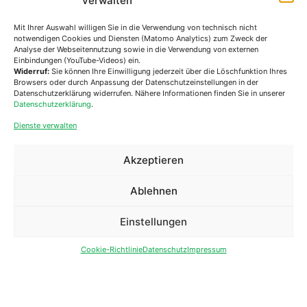
verwalten
Mit Ihrer Auswahl willigen Sie in die Verwendung von technisch nicht
notwendigen Cookies und Diensten (Matomo Analytics) zum Zweck der
Analyse der Webseitennutzung sowie in die Verwendung von externen
Einbindungen (YouTube-Videos) ein.
Widerruf:
Sie können Ihre Einwilligung jederzeit über die Löschfunktion Ihres
Browsers oder durch Anpassung der Datenschutzeinstellungen in der
Datenschutzerklärung widerrufen. Nähere Informationen finden Sie in unserer
Datenschutzerklärung
.
Dienste verwalten
3. DEZEMBER 2025: TAG DER
Akzeptieren
MENSCHEN MIT BEHINDERUNG
Zum Tag der Menschen mit Behinderung zeigt die
Ablehnen
Lebenshilfe Steiermark am Beispiel des „Herzstück81“ in
Ilz, warum es mehr Sichtbarkeit für Menschen mit
Einstellungen
Behinderung braucht.
Cookie-Richtlinie
Datenschutz
Impressum
MEHR ERFAHREN