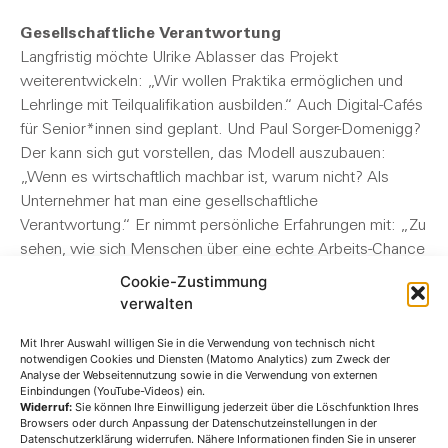
Gesellschaftliche Verantwortung
Langfristig möchte Ulrike Ablasser das Projekt
weiterentwickeln: „Wir wollen Praktika ermöglichen und
Lehrlinge mit Teilqualifikation ausbilden.“ Auch Digital-Cafés
für Senior*innen sind geplant. Und Paul Sorger-Domenigg?
Der kann sich gut vorstellen, das Modell auszubauen:
„Wenn es wirtschaftlich machbar ist, warum nicht? Als
Unternehmer hat man eine gesellschaftliche
Verantwortung.“ Er nimmt persönliche Erfahrungen mit: „Zu
sehen, wie sich Menschen über eine echte Arbeits-Chance
freuen – das ist berührend.“ Auch Annalena Berdnik hat
Cookie-Zustimmung
wichtige Erfahrungen gesammelt: „Ich habe mehr
verwalten
Selbstbewusstsein. Auf Menschen zuzugehen, habe ich
Mit Ihrer Auswahl willigen Sie in die Verwendung von technisch nicht
mich nie getraut. Das traue ich mir jetzt zu.“ Ihr Rat an
notwendigen Cookies und Diensten (Matomo Analytics) zum Zweck der
andere Menschen mit Behinderung? „Nicht aufgeben und
Analyse der Webseitennutzung sowie in die Verwendung von externen
Einbindungen (YouTube-Videos) ein.
am Ball bleiben.“ Mut, Vertrauen und ein bisschen Geduld:
Widerruf:
Sie können Ihre Einwilligung jederzeit über die Löschfunktion Ihres
Das Café miteinand zeigt, wie Inklusion im Alltag gelingt.
Browsers oder durch Anpassung der Datenschutzeinstellungen in der
Datenschutzerklärung widerrufen. Nähere Informationen finden Sie in unserer